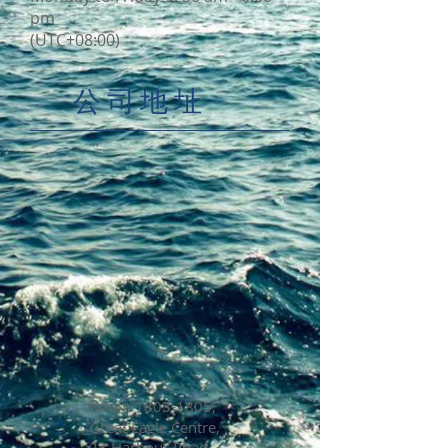
pm​
(UTC+08:00)
公司地址
R
oom
1803-1805
,
Great Eagle Centre,
23 Harbour Road,