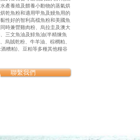
於水產養殖及餵養小動物的蒸氣烘
氣烘乾魚粉和適用甲魚及鰻魚用的
、黏性好的智利高檔魚粉和美國魚
司同時兼營雞肉粉、烏拉圭及澳大
、三文魚油及鯡魚油(半精煉魚
) 、烏賊乾粉、牛羊油、棕櫚粕、
玉米酒糟粕)、豆粕等多種其他糧谷
聯繫我們