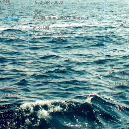
9 公吨
+852-2845 3000
,
)
電郵：
info@teampowertrading.com
辦公時間：
Monday to Friday
I, 2022)
9: 30 am - 6:00 pm​
....
地址：
Room 180
Great Eag
23 Harbou
Wanchai,
,724 公吨
Hong Kon
,834 公吨
,371 公吨
,210 公吨
,798 公吨
,182 公吨
08 公吨
80 公吨