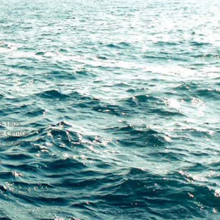
3-1805,
le Centre,
r Road,
g