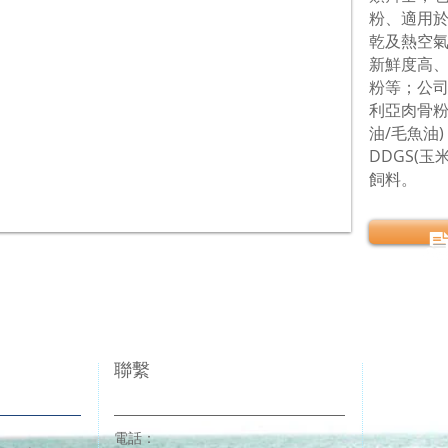
粉、適用
乾及熱空
新鮮度高
粉等；公
利亞肉骨粉
油/毛魚油
DDGS(
飼料。
聯繫
電話：