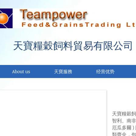
天寶糧穀飼料貿易有限公司
About us
天寶服務
经营优势
關於天
天寶糧穀飼
智利、南
厄瓜多爾 
類齊全，