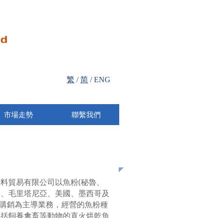
繁
/
简
/ ENG
市場走勢
聯繫我們
寶
料貿易有限公司以魚粉(秘魯、
非、毛里塔尼亞、美國、墨西哥及
) 購銷為主導業務，經營的魚粉種
包括飼養禽畜等動物的直火烘乾魚